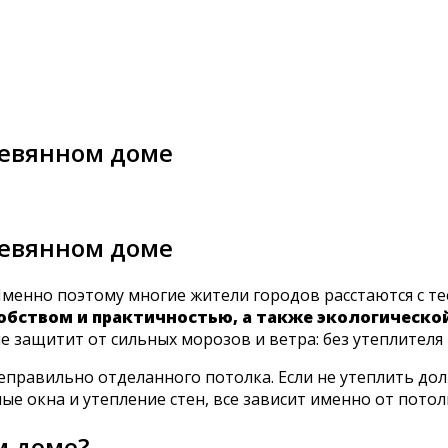
ревянном доме
ревянном доме
Именно поэтому многие жители городов расстаются с 
обством и практичностью, а также экологическо
не защитит от сильных морозов и ветра: без утеплител
неправильно отделанного потолка. Если не утеплить до
е окна и утепление стен, все зависит именно от потол
м доме?