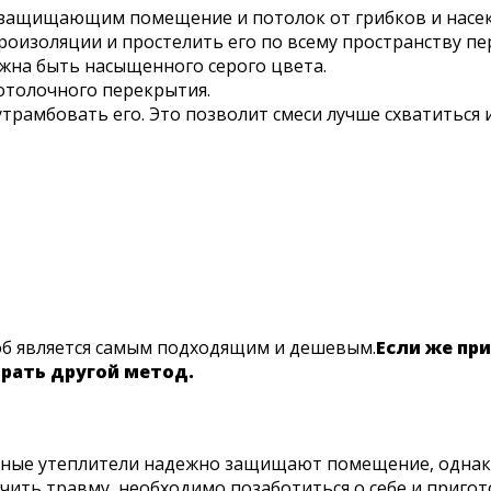
 защищающим помещение и потолок от грибков и насе
роизоляции и простелить его по всему пространству пе
лжна быть насыщенного серого цвета.
отолочного перекрытия.
рамбовать его. Это позволит смеси лучше схватиться и
соб является самым подходящим и дешевым.
Если же пр
рать другой метод.
онные утеплители надежно защищают помещение, однако
лучить травму, необходимо позаботиться о себе и приго