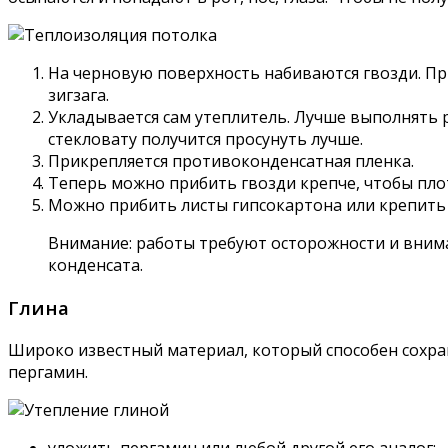
На черновую поверхность набиваются гвозди. При
зигзага.
Укладывается сам утеплитель. Лучше выполнять р
стекловату получится просунуть лучше.
Прикрепляется противоконденсатная пленка.
Теперь можно прибить гвозди крепче, чтобы пло
Можно прибить листы гипсокартона или крепить
Внимание: работы требуют осторожности и внима
конденсата.
Глина
Широко известный материал, который способен сохран
пергамин.
уложить пергамин или любой другой его аналог;