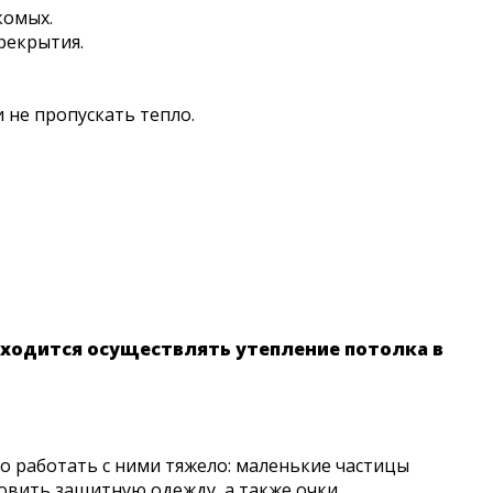
комых.
рекрытия.
 не пропускать тепло.
иходится осуществлять утепление потолка в
 работать с ними тяжело: маленькие частицы
товить защитную одежду, а также очки.