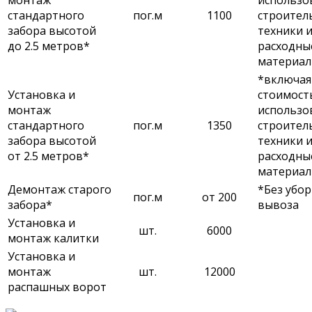
стандартного
пог.м
1100
строител
забора высотой
техники 
до 2.5 метров*
расходны
материа
*включая
Установка и
стоимост
монтаж
использо
стандартного
пог.м
1350
строител
забора высотой
техники 
от 2.5 метров*
расходны
материа
Демонтаж старого
*Без убор
пог.м
от 200
забора*
вывоза
Установка и
шт.
6000
монтаж калитки
Установка и
монтаж
шт.
12000
распашных ворот