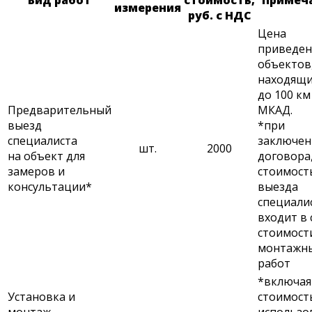
измерения
руб. с НДС
Цена
приведен
объектов
находящи
до 100 км
Предварительный
МКАД.
выезд
*при
специалиста
заключен
шт.
2000
на объект для
договора
замеров и
стоимост
консультации*
выезда
специали
входит в 
стоимост
монтажн
работ
*включая
Установка и
стоимост
монтаж
использо