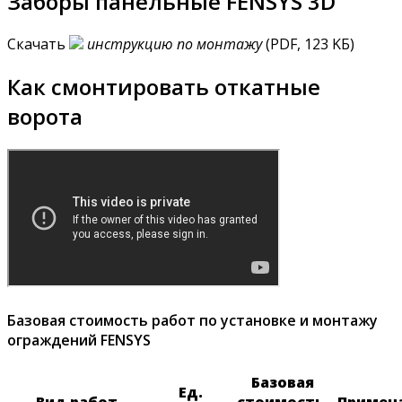
Заборы панельные FENSYS 3D
Скачать
инструкцию по монтажу
(PDF, 123 KБ)
Как смонтировать откатные
ворота
Базовая стоимость работ по установке и монтажу
ограждений FENSYS
Базовая
Ед.
Вид работ
стоимость,
Примеч