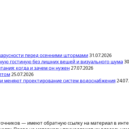
парусности перед осенними штормами
31.07.2026
тную гостиную без лишних вещей и визуального шума
30
ания: когда и зачем он нужен
27.07.2026
оптом
25.07.2026
ии меняют проектирование систем водоснабжения
24.07
точников — имеют обратную ссылку на материал в инте