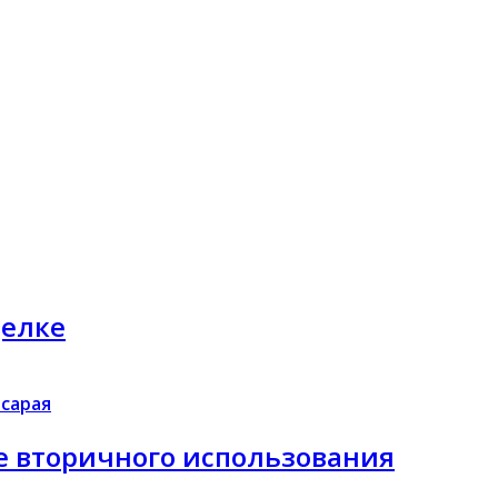
делке
сарая
е вторичного использования