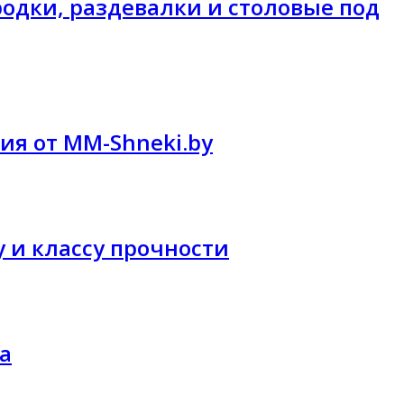
родки, раздевалки и столовые под
ия от MM-Shneki.by
у и классу прочности
а