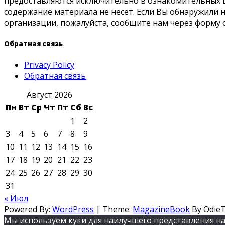
предоставляются исключительно в ознакомительных ц
содержание материала не несет. Если Вы обнаружили
организации, пожалуйста, сообщите нам через форму 
Обратная связь
Privacy Policy
Обратная связь
Август 2026
Пн
Вт
Ср
Чт
Пт
Сб
Вс
1
2
3
4
5
6
7
8
9
10
11
12
13
14
15
16
17
18
19
20
21
22
23
24
25
26
27
28
29
30
31
« Июл
Powered By:
WordPress
|
Theme:
MagazineBook
By Odie
Мы используем куки для наилучшего представления наш