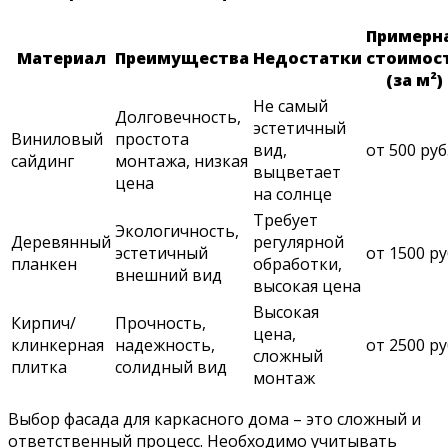
Примерн
Материал
Преимущества
Недостатки
стоимос
(за м²)
Не самый
Долговечность,
эстетичный
Виниловый
простота
вид,
от 500 руб
сайдинг
монтажа, низкая
выцветает
цена
на солнце
Требует
Экологичность,
Деревянный
регулярной
эстетичный
от 1500 ру
планкен
обработки,
внешний вид
высокая цена
Высокая
Кирпич/
Прочность,
цена,
клинкерная
надежность,
от 2500 ру
сложный
плитка
солидный вид
монтаж
Выбор фасада для каркасного дома – это сложный и
ответственный процесс. Необходимо учитывать