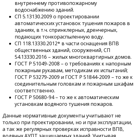
внутреннему противопожарному
водоснабжению зданий.
СП 5.13130.2009 о проектировании
автоматических установок тушения пожаров в
зданиях, в т.ч. спринклерных, дренчерных,
подающих тонкораспыленную воду.
СП 118.13330.2012* в части оснащения ВПВ
общественных зданий, сооружений, СП
54.13330.2016 – жилых многоквартирных домов.
ГОСТ Р 51049-2008 – о требованиях к напорным
пожарным рукавам, методикам их испытаний;
ГОСТ Р 53279-2009 и ГОСТ Р 51844-2009 – то же к
соединительным головкам и пожарным шкафам
соответственно.
ГОСТ Р 50680-94 – то же к автоматическим
установкам водяного тушения пожаров.
Данные нормативные документы учитывают не
только при проектировании, но и при эксплуатации,
а так же регулярных проверках исправности ВПВ,
водяных АУПТ защищаемых зданий. Учитывая