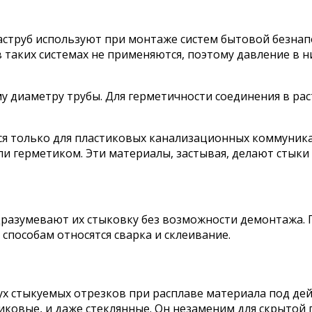
струб используют при монтаже систем бытовой безнап
таких системах не применяются, поэтому давление в н
у диаметру трубы. Для герметичности соединения в ра
я только для пластиковых канализационных коммуникац
 герметиком. Эти материалы, застывая, делают стыки
азумевают их стыковку без возможности демонтажа. П
 способам относятся сварка и склеивание.
ух стыкуемых отрезков при расплаве материала под де
тиковые, и даже стеклянные. Он незаменим для скрыто