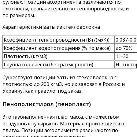
рулонах. Позиции ассортимента различаются по
плотности, незначительно по теплопроводности, и
по размерам.
Характеристики ваты из стекловолокна
Коэффициент теплопроводности (Вт/(мхК))
0,037-0,
Коэффициент водопоглощения (% по массе)
до 70%
Плотность (кг/м3)
11-30
Группа горючести (без размерности)
НГ (него
Существуют позиции ваты из стекловолокна с
плотностью до 200 кгм3, но их завозят в Россию и
Украину, как правило, под заказ.
Пенополистирол (пенопласт)
Это газонаполненная пластмасса, с множеством
воздушных пузырьков. Материал производится в
плитах. Позиции ассортимента различаются по
плотности и по группе горючести.