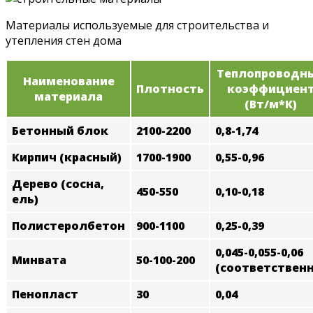
Материалы используемые для строительства и
утепления стен дома
Теплопроводн
Наименование
Плотность
коэффициен
материала
(Bт/м*К)
Бетонный блок
2100-2200
0,8-1,74
Кирпич (красный)
1700-1900
0,55-0,96
Дерево (сосна,
450-550
0,10-0,18
ель)
Полистеролбетон
900-1100
0,25-0,39
0,045-0,055-0,06
Минвата
50-100-200
(соответственн
Пенопласт
30
0,04