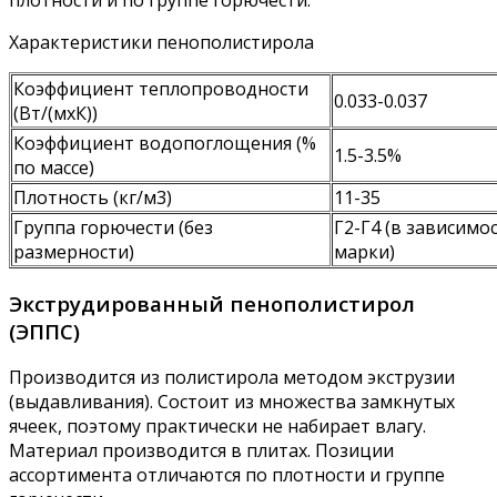
Характеристики пенополистирола
Коэффициент теплопроводности
0.033-0.037
(Вт/(мхК))
Коэффициент водопоглощения (%
1.5-3.5%
по массе)
Плотность (кг/м3)
11-35
Группа горючести (без
Г2-Г4 (в зависимо
размерности)
марки)
Экструдированный пенополистирол
(ЭППС)
Производится из полистирола методом экструзии
(выдавливания). Состоит из множества замкнутых
ячеек, поэтому практически не набирает влагу.
Материал производится в плитах. Позиции
ассортимента отличаются по плотности и группе