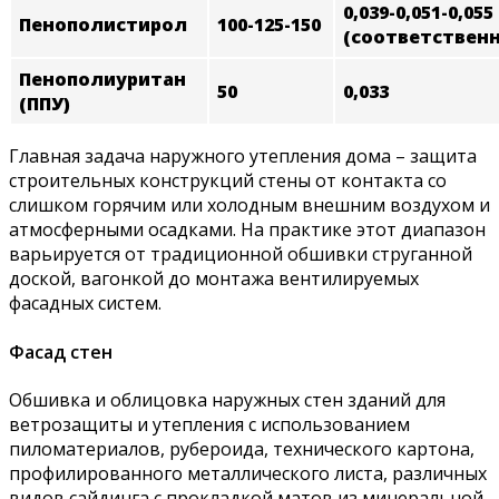
0,039-0,051-0,055
Пенополистирол
100-125-150
(соответственн
Пенополиуритан
50
0,033
(ППУ)
Главная задача наружного утепления дома – защита
строительных конструкций стены от контакта со
слишком горячим или холодным внешним воздухом и
атмосферными осадками. На практике этот диапазон
варьируется от традиционной обшивки струганной
доской, вагонкой до монтажа вентилируемых
фасадных систем.
Фасад стен
Обшивка и облицовка наружных стен зданий для
ветрозащиты и утепления с использованием
пиломатериалов, рубероида, технического картона,
профилированного металлического листа, различных
видов сайдинга с прокладкой матов из минеральной