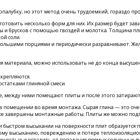
опалубку, но этот метод очень трудоемкий, гораздо пр
готовить несколько форм для них. Их размер будет за
ы и брусков с помощью гвоздей и молотка. Толщина пл
ой соли.
ольшими порциями и периодически разравнивают. Жел
я материала, можно использовать не до конца высушен
акрепляются.
остатками глиняной смеси.
 между ними помещают плиты и после этого затирают 
 в помещении во время монтажа. Сырая глина — это оч
же завершены монтажные работы. Плиты же можно подго
 быстром высыхании на поверхности плит образуется п
ному высыханию, повреждению и потере теплоизоляцио
жностью и оградить от попадания прямых солнечных лу