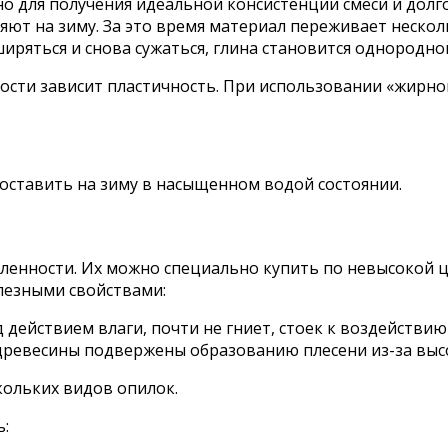
о для получения идеальной консистенции смеси и долг
яют на зиму. За это время материал переживает неско
ряться и снова сужаться, глина становится однородно
ности зависит пластичность. При использовании «жирно
оставить на зиму в насыщенном водой состоянии.
нности. Их можно специально купить по невысокой це
лезными свойствами:
 действием влаги, почти не гниет, стоек к воздействию
ревесины подвержены образованию плесени из-за высо
кольких видов опилок.
ь: