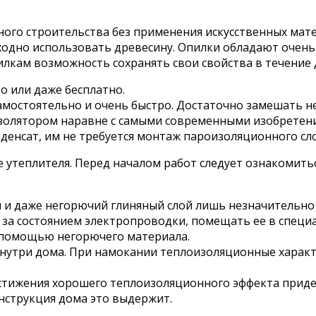
ного строительства без применения искусственных мат
тходно использовать древесину. Опилки обладают очен
пилкам возможность сохранять свои свойства в течение
о или даже бесплатно.
мостоятельно и очень быстро. Достаточно замешать не
золятором наравне с самыми современными изобретени
нденсат, им не требуется монтаж пароизоляционного сло
 утеплителя. Перед началом работ следует ознакомить
и даже негорючий глиняный слой лишь незначительно с
ь за состоянием электропроводки, помещать ее в спец
с помощью негорючего материала.
нутри дома. При намокании теплоизоляционные характ
тижения хорошего теплоизоляционного эффекта придетс
онструкция дома это выдержит.