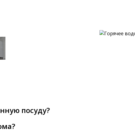
янную посуду?
ома?