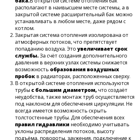
бака.
В открытой системе отопления бак
располагают в наивысшем месте системы, а в
закрытой системе расширительный бак можно
устанавливать в любом месте, даже рядом с
котлом.
Закрытая система отопления изолирована от
атмосферных потоков, что препятствует
попаданию воздуха. Это
увеличивает срок
службы.
За счёт создания дополнительного
давления в верхних узлах системы снижается
возможность
образования воздушных
пробок
в радиаторах, расположенных сверху.
В открытой системе отопления используются
трубы
с большим диаметром,
что создаёт
неудобства, также монтаж труб осуществляется
под наклоном для обеспечения циркуляции. Не
всегда имеется возможность скрыть
толстостенные трубы. Для обеспечения всех
правил гидравлики
необходимо учитывать
уклоны распределения потоков, высоту
подъёма, повороты, заужения, подключение к