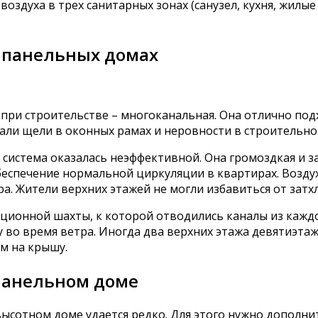
оздуха в трех санитарных зонах (санузел, кухня, жилы
 панельных домах
при строительстве – многоканальная. Она отлично подх
ли щели в оконных рамах и неровности в строительно
система оказалась неэффективной. Она громоздкая и 
беспечение нормальной циркуляции в квартирах. Возд
. Жители верхних этажей не могли избавиться от затхл
ионной шахты, к которой отводились каналы из каждо
у во время ветра. Иногда два верхних этажа девятиэ
м на крышу.
панельном доме
ысотном доме удается редко. Для этого нужно дополни