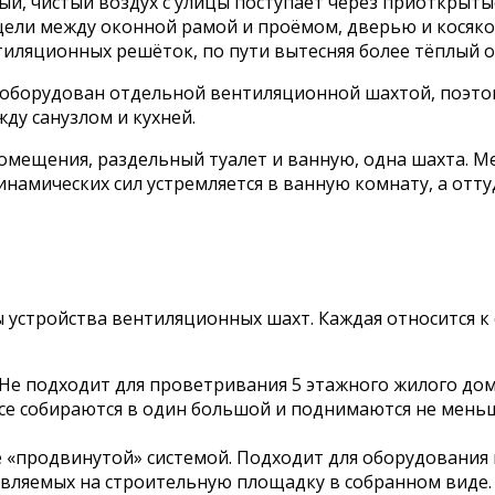
ый, чистый воздух с улицы поступает через приоткрыты
ли между оконной рамой и проёмом, дверью и косяком.
нтиляционных решёток, по пути вытесняя более тёплый 
 оборудован отдельной вентиляционной шахтой, поэто
ду санузлом и кухней.
 помещения, раздельный туалет и ванную, одна шахта. 
намических сил устремляется в ванную комнату, а оттуд
 устройства вентиляционных шахт. Каждая относится к
Не подходит для проветривания 5 этажного жилого дом
е собираются в один большой и поднимаются не меньше
е «продвинутой» системой. Подходит для оборудования
авляемых на строительную площадку в собранном виде. 