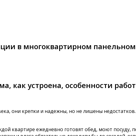
яции в многоквартирном панельном
ма, как устроена, особенности рабо
ека, они крепки и надежны, но не лишены недостатков
ждой квартире ежедневно готовят обед, моют посуду, п
ахи и влага обязательно доходили бы до соседей, есл