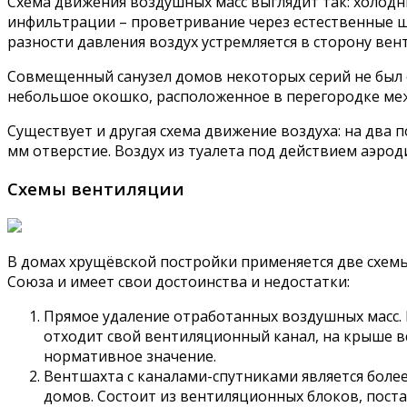
Схема движения воздушных масс выглядит так: холодн
инфильтрации – проветривание через естественные ще
разности давления воздух устремляется в сторону ве
Совмещенный санузел домов некоторых серий не был
небольшое окошко, расположенное в перегородке меж
Существует и другая схема движение воздуха: на два
мм отверстие. Воздух из туалета под действием аэроди
Схемы вентиляции
В домах хрущёвской постройки применяется две схемы
Союза и имеет свои достоинства и недостатки:
Прямое удаление отработанных воздушных масс. 
отходит свой вентиляционный канал, на крыше вс
нормативное значение.
Вентшахта с каналами-спутниками является боле
домов. Состоит из вентиляционных блоков, пост