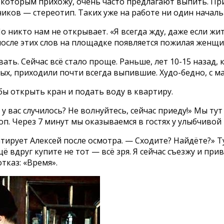
 к которым прихожу, очень часто предлагают выпить. Пр
хников — стереотип. Таких уже на работе ни один нача
Но никто нам не открывает. «Я всегда жду, даже если ж
у после этих слов на площадке появляется пожилая женщ
вать. Сейчас всё стало проще. Раньше, лет 10-15 назад,
ых, приходили почти всегда выпившие. Худо-бедно, с ма
бы открыть кран и подать воду в квартиру.
о у вас случилось? Не волнуйтесь, сейчас приеду!» Мы 
п. Через 7 минут мы оказываемся в гостях у улыбчиво
тирует Алексей после осмотра. — Сходите? Найдёте?» Ту
ё вдруг купите не тот — всё зря. Я сейчас съезжу и при
тказ: «Время».