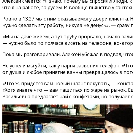
Алексей смеётся: «Я знаю, почему вы спросили! Люди,
что я на работе, за рулём. И вообще пьянство у санте
Ровно в 13.27 мы с ним оказываемся у двери клиента. 
нужно сделать эту работу, никуда не денусь», — сраз
«Мы на даче живём, а тут трубу прорвало, начало зали
— нужно было по полчаса висеть на телефоне, во-втор
Пока мы разговаривали, Алексей убежал в подвал, что
Не успели мы уйти, как у парня зазвонил телефон: «Чт
от душа и любое принятие ванны превращалось в пото
«Что ж, придётся вам новый шланг покупать, — конста
«Хотя знаете что — вам тащиться по жаре на рынок. Ещ
Васильевна предлагает чай с конфетами, но получает о