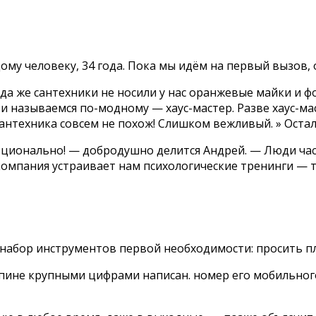
му человеку, 34 года. Пока мы идём на первый вызов, 
гда же сантехники не носили у нас оранжевые майки и 
 и называемся по-модному — хаус-мастер. Разве хаус-ма
 сантехника совсем не похож! Слишком вежливый. » Оста
моционально! — добродушно делится Андрей. — Люди част
 компания устраивает нам психологические тренинги — 
 набор инструментов первой необходимости: просить пл
 спине крупными цифрами написан. номер его мобильног