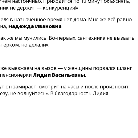
ичём настойчиво. Приходится по 10 минут объяснять,
льник не держит — конкуренция!»
ителя в назначенное время нет дома. Мне же всё равно
ина,
Надежда Ивановна
.
 как же мы мучились. Во-первых, сантехника не вызвать
терком, но делали».
тут же выезжаем на вызов — у женщины порвался шланг
й пенсионерки
Лидии Васильевны
.
т он замирает, смотрит на часы и после произносит:
везу, не волнуйтесь». В благодарность Лидия