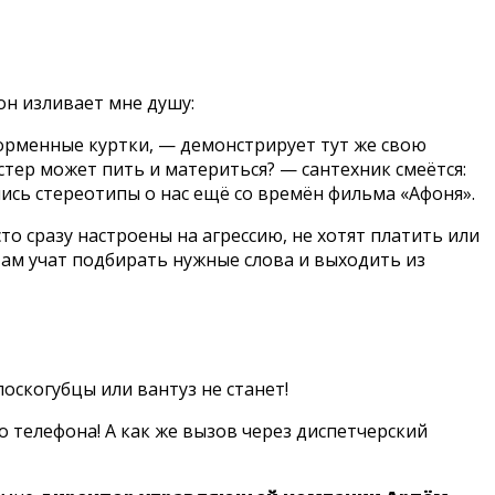
он изливает мне душу:
форменные куртки, — демонстрирует тут же свою
стер может пить и материться? — сантехник смеётся:
лись стереотипы о нас ещё со времён фильма «Афоня».
о сразу настроены на агрессию, не хотят платить или
там учат подбирать нужные слова и выходить из
оскогубцы или вантуз не станет!
о телефона! А как же вызов через диспетчерский