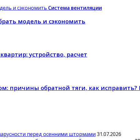
Система вентиляции
брать модель и сэкономить
вартир: устройство, расчет
ом: причины обратной тяги, как исправить?
парусности перед осенними штормами
31.07.2026