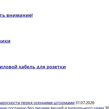
ить внимание!
ники
иловой кабель для розетки
парусности перед осенними штормами
31.07.2026
тную гостиную без лишних вещей и визуального шума
30