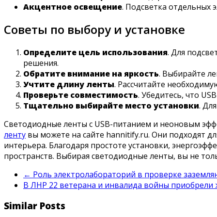
Акцентное освещение
. Подсветка отдельных э
Советы по выбору и установке
Определите цель использования
. Для подсв
решения.
Обратите внимание на яркость
. Выбирайте л
Учтите длину ленты
. Рассчитайте необходиму
Проверьте совместимость
. Убедитесь, что US
Тщательно выбирайте место установки
. Дл
Светодиодные ленты с USB-питанием и неоновым эффе
ленту
вы можете на сайте hannitify.ru. Они подходят 
интерьера. Благодаря простоте установки, энергоэфф
пространств. Выбирая светодиодные ленты, вы не тол
←
Роль электролабораторий в проверке заземля
В ЛНР 22 ветерана и инвалида войны приобрели
Similar Posts