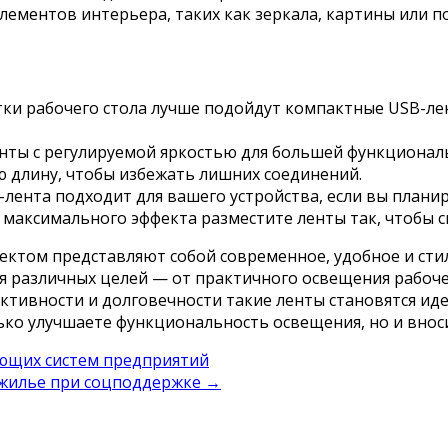
лементов интерьера, таких как зеркала, картины или п
етки рабочего стола лучше подойдут компактные USB-л
енты с регулируемой яркостью для большей функционал
ю длину, чтобы избежать лишних соединений.
B-лента подходит для вашего устройства, если вы плани
я максимального эффекта разместите ленты так, чтобы 
ктом представляют собой современное, удобное и сти
для различных целей — от практичного освещения рабоч
ективности и долговечности такие ленты становятся и
ько улучшаете функциональность освещения, но и вноси
ющих систем предприятий
 жилье при соцподдержке
→