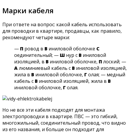
Марки кабеля
При ответе на вопрос: какой кабель использовать
для проводки в квартире, продавцы, как правило,
рекомендуют четыре марки:
—
П
ровод в
В
иниловой оболочке
С
оединительный; —
Ш
нур с
В
иниловой
изоляцией, в
В
иниловой оболочке,
П
лоский; —
А
люминиевый кабель с
В
иниловой изоляцией,
жила в
В
иниловой оболочке,
Г
олая; — медный
кабель с
В
иниловой изоляцией, жила в
В
иниловой оболочке,
Г
олая.
Но не все эти кабеля подходят для монтажа
электропроводки в квартире. ПВС — это гибкий,
многожильный, соединительный провод, что видно
из его названия, и больше он подходит для