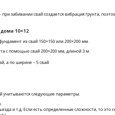
– при забивании свай создается вибрация грунта, поэт
 дома 10×12
ундамент из свай 150×150 или 200×200 мм.
а с помощью свай 200×200 мм, длиной 3 м.
й, а по ширине – 5 свай.
ай учитываются следующие параметры:
.
да и т.д. Если есть определенные сложности, то это ск
.).