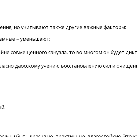
ения, но учитывают также другие важные факторы:
темные – уменьшают;
айне совмещенного санузла, то во многом он будет ди
согласно даосскому учению восстановлению сил и очище
й.
лжны быть красивые, практичные, влагостойкие. Это ка