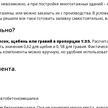
 невозможно, а при постройке многоэтажных зданий – 
азины, или можно заказать их с производства. В усло
вы решили все-таки готовить заливку самостоятельно, в
льно?
ок, щебень или гравий в пропорции 1:3:5.
Рассчит
значения 0,62 для щебня и 0, 58 для гравия. Фактически
ь компоненты можно вручную, но удобнее использовать
ента.
автобетономешалки.
е бетономешалки. Она не занимает много места, довол