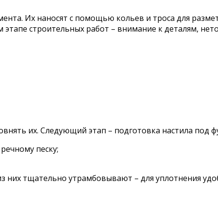
ента. Их наносят с помощью кольев и троса для размет
м этапе строительных работ – внимание к деталям, нет
внять их. Следующий этап – подготовка настила под фу
 речному песку;
из них тщательно утрамбовывают – для уплотнения удо