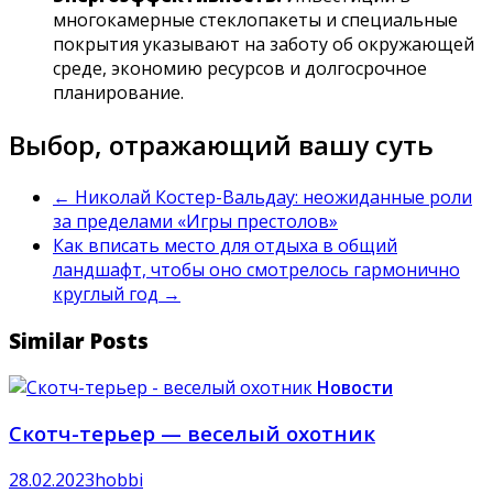
многокамерные стеклопакеты и специальные
покрытия указывают на заботу об окружающей
среде, экономию ресурсов и долгосрочное
планирование.
Выбор, отражающий вашу суть
←
Николай Костер-Вальдау: неожиданные роли
за пределами «Игры престолов»
Как вписать место для отдыха в общий
ландшафт, чтобы оно смотрелось гармонично
круглый год
→
Similar Posts
Новости
Скотч-терьер — веселый охотник
28.02.2023
hobbi