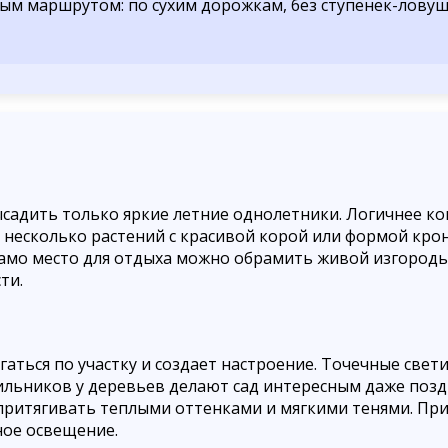
ным маршрутом: по сухим дорожкам, без ступенек-ловуш
ысадить только яркие летние однолетники. Логичнее к
несколько растений с красивой корой или формой крон
 Само место для отдыха можно обрамить живой изгородь
ти.
аться по участку и создает настроение. Точечные свет
ильников у деревьев делают сад интересным даже позд
 притягивать теплыми оттенками и мягкими тенями. При 
ное освещение.