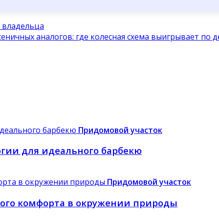
е владельца
сеничных аналогов: где колесная схема выигрывает по 
Придомовой участок
гии для идеального барбекю
Придомовой участок
ного комфорта в окружении природы