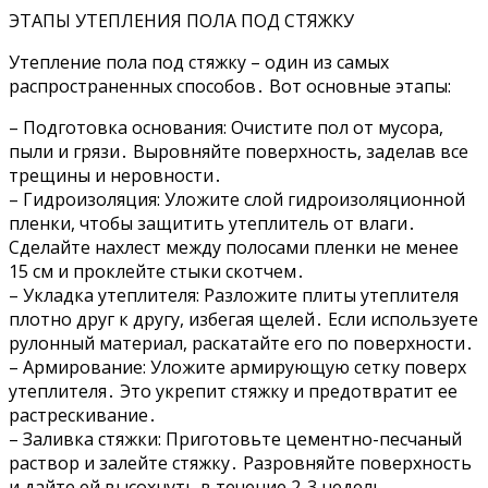
ЭТАПЫ УТЕПЛЕНИЯ ПОЛА ПОД СТЯЖКУ
Утепление пола под стяжку – один из самых
распространенных способов․ Вот основные этапы:
– Подготовка основания: Очистите пол от мусора,
пыли и грязи․ Выровняйте поверхность, заделав все
трещины и неровности․
– Гидроизоляция: Уложите слой гидроизоляционной
пленки, чтобы защитить утеплитель от влаги․
Сделайте нахлест между полосами пленки не менее
15 см и проклейте стыки скотчем․
– Укладка утеплителя: Разложите плиты утеплителя
плотно друг к другу, избегая щелей․ Если используете
рулонный материал, раскатайте его по поверхности․
– Армирование: Уложите армирующую сетку поверх
утеплителя․ Это укрепит стяжку и предотвратит ее
растрескивание․
– Заливка стяжки: Приготовьте цементно-песчаный
раствор и залейте стяжку․ Разровняйте поверхность
и дайте ей высохнуть в течение 2-3 недель․