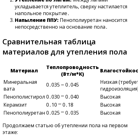
укладывается утеплитель, сверху настилается
напольное покрытие․
Напыление ППУ:
Пенополиуретан наносится
непосредственно на основание пола․
Сравнительная таблица
материалов для утепления пола
Теплопроводность
Материал
Влагостойко
(Вт/м*К)
Минеральная
Низкая (требуе
0․035 ౼ 0․045
вата
гидроизоляция
Пенополистирол
0․030 ⎻ 0․040
Высокая
Керамзит
0․10 ⎻ 0․18
Высокая
Пенополиуретан
0․025 ⎻ 0․035
Высокая
Продолжаем статью об утеплении пола на первом
этаже: