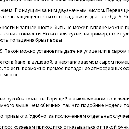
ием IP с идущим за ним двузначным числом. Первая ци
казатель защищенности от попадания воды – от 0 до 9. 
ности и запыленности быть не может, вполне можно п
ся на стоимости. Но вот для кухни, например, стоит уж
сть попадания брызг воды.
5. Такой можно установить даже на улице или в сыром 
тся в бане, в душевой, в неотапливаемом сыром помещ
ице, то есть возможно прямое попадание атмосферных ос
 помешает.
тене рукой в темноте. Горящий в выключенном положен
много выше, чем обычных, так что подобные модели п
о привыкли. Удобно, за исключением отдельных случае
опрос хозяевам приходится отказываться от такой функ