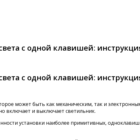
вета с одной клавишей: инструкци
вета с одной клавишей: инструкци
орое может быть как механическим, так и электронным
оно включает и выключает светильник.
енности установки наиболее примитивных, одноклавишн