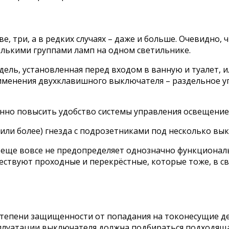
е, три, а в редких случаях – даже и больше. Очевидно,
олькими группами ламп на одном светильнике.
ль, установленная перед входом в ванную и туалет, и
применения двухклавишного выключателя – раздельное
нно повысить удобство системы управления освещение
(или более) гнезда с подрозетниками под несколько вы
ш еще вовсе не предопределяет однозначно функциона
ствуют проходные и перекрёстные, которые тоже, в св
тепени защищенности от попадания на токонесущие дет
сплуатации выключателя должна подбираться подходящ