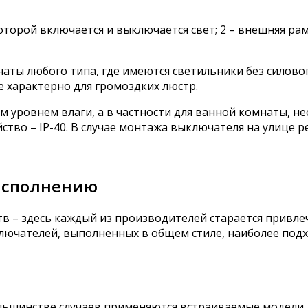
оторой включается и выключается свет; 2 – внешняя ра
наты любого типа, где имеются светильники без силовог
 характерно для громоздких люстр.
м уровнем влаги, а в частности для ванной комнаты, 
ство – IP-40. В случае монтажа выключателя на улице р
исполнению
в – здесь каждый из производителей старается привле
лючателей, выполненных в общем стиле, наиболее под
льшинстве случаев применяются встраиваемые модели.