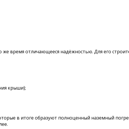
то же время отличающееся надёжностью. Для его строи
ния крыши);
оторые в итоге образуют полноценный наземный погреб
лее.