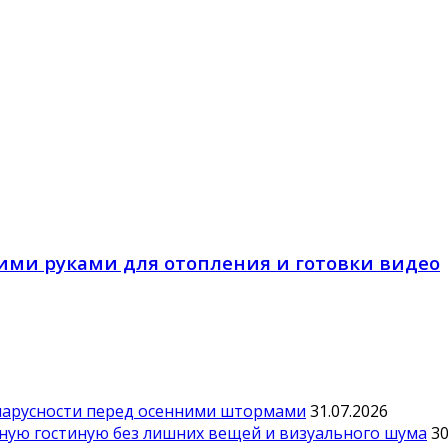
оими руками для отопления и готовки видео
парусности перед осенними штормами
31.07.2026
тную гостиную без лишних вещей и визуального шума
30