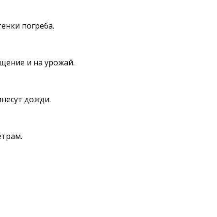
енки погреба.
ещение и на урожай.
инесут дожди.
етрам.