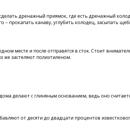
 сделать дренажный приямок, где есть дренажный колод
го – прокапать канаву, углубить колодец, засыпать щеб
 одном месте и после отправятся в сток. Стоит внимате
из же застеляют полиэтиленом.
 дома делают с глиняным основанием, ведь оно считае
обавляют от десяти до двадцати процентов известковог