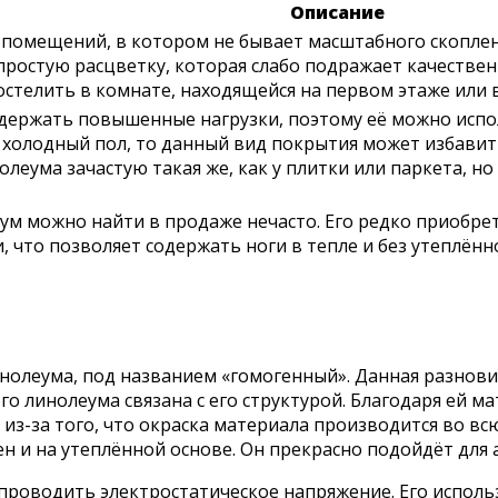
Описание
 помещений, в котором не бывает масштабного скоплен
простую расцветку, которая слабо подражает качеств
остелить в комнате, находящейся на первом этаже или 
держать повышенные нагрузки, поэтому её можно испол
 холодный пол, то данный вид покрытия может избавить
олеума зачастую такая же, как у плитки или паркета, 
м можно найти в продаже нечасто. Его редко приобрета
, что позволяет содержать ноги в тепле и без утеплённ
нолеума, под названием «гомогенный». Данная разнови
о линолеума связана с его структурой. Благодаря ей м
из-за того, что окраска материала производится во вс
ен и на утеплённой основе. Он прекрасно подойдёт для
проводить электростатическое напряжение. Его исполь