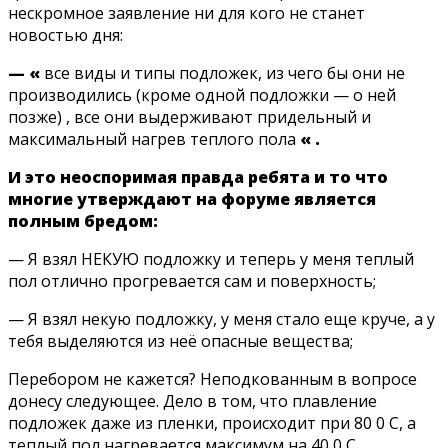
нескромное заявление ни для кого не станет
новостью дня:
— «
все виды и типы подложек, из чего бы они не
производились (кроме одной подложки — о ней
позже) , все они выдерживают придельный и
максимальный нагрев теплого пола
«
.
И это неоспоримая правда ребята и то что
многие утверждают на форуме является
полным бредом:
— Я взял НЕКУЮ подложку и теперь у меня теплый
пол отлично прогревается сам и поверхность;
— Я взял некую подложку, у меня стало еще круче, а у
тебя выделяются из неё опасные вещества;
Перебором не кажется? Неподкованным в вопросе
донесу следующее. Дело в том, что плавление
подложек даже из пленки, происходит при 80 0 С, а
теплый пол нагревается максимум на 40 0 С.