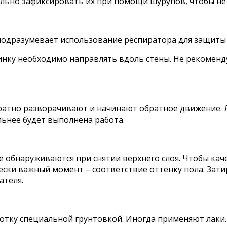
льно зафиксировать их при помощи шурупов, чтобы не
одразумевает использование респиратора для защиты 
нку необходимо направлять вдоль стены. Не рекоменду
уратно разворачивают и начинают обратное движение.
ьнее будет выполнена работа.
е обнаруживаются при снятии верхнего слоя. Чтобы ка
ески важный момент – соответствие оттенку пола. Зат
ателя.
отку специальной грунтовкой. Иногда применяют лаки.