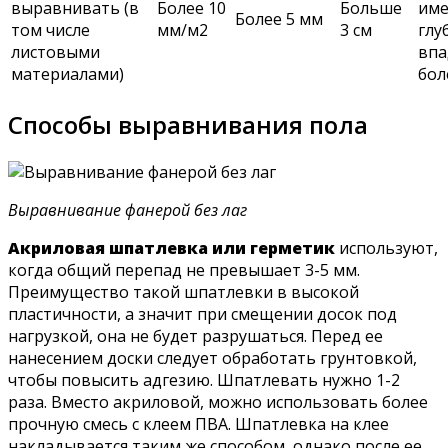
выравнивать (в
Более 10
Больше
им
Более 5 мм
том числе
мм/м2
3 см
глу
листовыми
вп
материалами)
бол
Способы выравнивания пола
Выравнивание фанерой без лаг
Акриловая шпатлевка или герметик
используют,
когда общий перепад не превышает 3-5 мм.
Преимущество такой шпатлевки в высокой
пластичности, а значит при смещении досок под
нагрузкой, она не будет разрушаться. Перед ее
нанесением доски следует обработать грунтовкой,
чтобы повысить адгезию. Шпатлевать нужно 1-2
раза. Вместо акриловой, можно использовать более
прочную смесь с клеем ПВА. Шпатлевка на клее
накладывается таким же способом, однако после ее