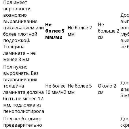
Пол имеет
неровности,
возможно
Дос
выравнивание
выг
Не
Не
циклеванием или
Не более 2
вог
более 5
больше 2
более плотной
мм
глу
мм/м2
см
подложкой.
вые
Толщина
не 
ламината – не
менее 8 мм
Пол нужно
выровнять. Без
выравнивания
Дос
толщина
Не более
Не более 5
Около 2
впа
ламината должна
10 мм/м2
мм
см
5 м
быть не менее 12
мм, подложка из
пенополистирола
Пол необходимо
Дос
предварительно
скр