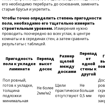
его необходимо перебрать до основания, заменить
старые брусья и укрепить.
Чтобы точно определить степень пригодности
пола, необходимо его тщательно измерить
строительным уровнем.
Измерения нужно
проводить поочередно во всех углах, в центре
комнаты и в серединах стен, а затем сравнить
результаты с таблицей.
Перепад
Размер
Пригодность
Перепад
от
щелей
в
пола к укладке
высот
одной
между
по
ламината
досок
стены к
досками
другой
Пол ровный,
Дос
готов к укладке,
Щели
Не
ров
Не более
толщина
практически
больше
скр
2мм/м2
подложки
отсутствуют
0,5 мм
про
минимальная
зак