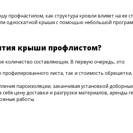
ышу профнастилом, как структура кровли влияет на ее с
й или односкатной крыши с помощью небольшой програ
рытия крыши профлистом?
 количество составляющих. В первую очередь, это:
го профилированного листа, так и стоимость обрешетк
епления пароизоляции, заканчивая установкой доборны
 себя цену доставки и разгрузки материалов, аренды ге
можные работы.