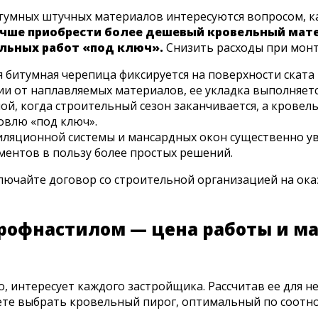
итумных штучных материалов интересуются вопросом, ка
чше приобрести более дешевый кровельный матер
льных работ «под ключ».
Снизить расходы при мон
битумная черепица фиксируется на поверхности ската
ии от наплавляемых материалов, ее укладка выполняет
й, когда строительный сезон заканчивается, а кровель
овлю «под ключ».
иляционной системы и мансардных окон существенно ув
ментов в пользу более простых решений.
лючайте договор со строительной организацией на оказ
рофнастилом — цена работы и ма
 интересует каждого застройщика. Рассчитав ее для н
жете выбрать кровельный пирог, оптимальный по соотн