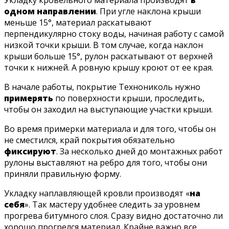
Укладку кровельного материала производят
в
одном направлении
. При угле наклона крыши
меньше 15°, материал раскатывают
перпендикулярно стоку воды, начиная работу с самой
низкой точки крыши. В том случае, когда наклон
крыши больше 15°, рулон раскатывают от верхней
точки к нижней. А ровную крышу кроют от ее края.
В начале работы, покрытие Технониколь нужно
примерять
по поверхности крыши, проследить,
чтобы он заходил на выступающие участки крыши.
Во время примерки материала и для того, чтобы он
не сместился, край покрытия обязательно
фиксируют
. За несколько дней до монтажных работ
рулоны выставляют на ребро для того, чтобы они
приняли правильную форму.
Укладку наплавляющей кровли производят «
на
себя
». Так мастеру удобнее следить за уровнем
прогрева битумного слоя. Сразу видно достаточно ли
хорошо прогрелся материал. Крайне важно все