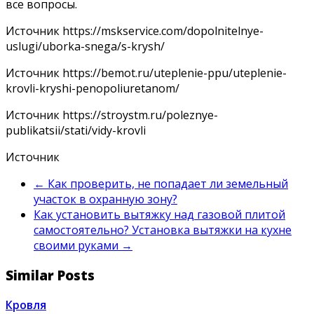
все вопросы.
Источник
https://mskservice.com/dopolnitelnye-
uslugi/uborka-snega/s-krysh/
Источник
https://bemot.ru/uteplenie-ppu/uteplenie-
krovli-kryshi-penopoliuretanom/
Источник
https://stroystm.ru/poleznye-
publikatsii/stati/vidy-krovli
Источник
←
Как проверить, не попадает ли земельный
участок в охранную зону?
Как установить вытяжку над газовой плитой
самостоятельно? Установка вытяжки на кухне
своими руками
→
Similar Posts
Кровля