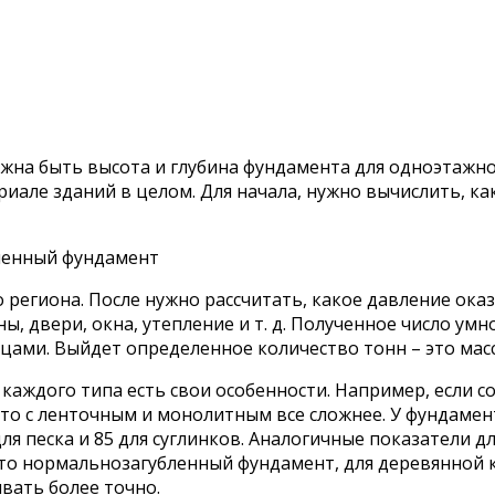
лжна быть высота и глубина фундамента для одноэтажно
иале зданий в целом. Для начала, нужно вычислить, к
ленный фундамент
 региона. После нужно рассчитать, какое давление ока
ы, двери, окна, утепление и т. д. Полученное число ум
цами. Выйдет определенное количество тонн – это масс
 каждого типа есть свои особенности. Например, если 
), то с ленточным и монолитным все сложнее. У фундам
 для песка и 85 для суглинков. Аналогичные показатели
 Это нормальнозагубленный фундамент, для деревянной
вать более точно.