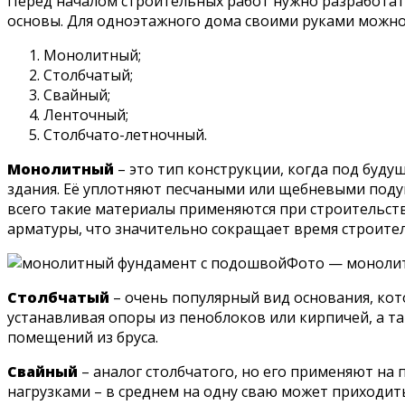
Перед началом строительных работ нужно разработат
основы. Для одноэтажного дома своими руками можно
Монолитный;
Столбчатый;
Свайный;
Ленточный;
Столбчато-летночный.
Монолитный
– это тип конструкции, когда под бу
здания. Её уплотняют песчаными или щебневыми подуш
всего такие материалы применяются при строительств
арматуры, что значительно сокращает время строите
Фото — моноли
Столбчатый
– очень популярный вид основания, кот
устанавливая опоры из пеноблоков или кирпичей, а т
помещений из бруса.
Свайный
– аналог столбчатого, но его применяют на 
нагрузками – в среднем на одну сваю может приходить