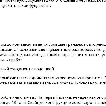
ь проектную документацию. Это схемы и чертежи, кот
 сделать такой фундамент:
дущим домом выкапывается большая траншея, повторя
ками, а после заливают цементным раствором. Иногда
е дачного дома. Иногда такая опора строится за счет 
льных работ.
тный фундамент с подошвой
орый считается одним из самых экономных вариантов. Е
акже забивая в землю бетонные основы. В основном исп
проблемных почвах. На первый взгляд, ненадежная опор
ся до 18 тонн. Свайную конструкцию используют на песк