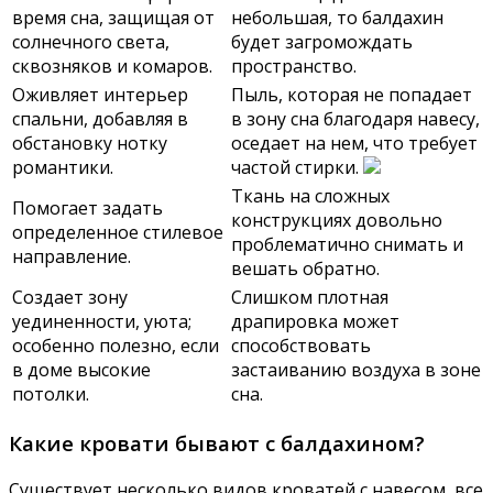
время сна, защищая от
небольшая, то балдахин
солнечного света,
будет загромождать
сквозняков и комаров.
пространство.
Оживляет интерьер
Пыль, которая не попадает
спальни, добавляя в
в зону сна благодаря навесу,
обстановку нотку
оседает на нем, что требует
романтики.
частой стирки.
Ткань на сложных
Помогает задать
конструкциях довольно
определенное стилевое
проблематично снимать и
направление.
вешать обратно.
Создает зону
Слишком плотная
уединенности, уюта;
драпировка может
особенно полезно, если
способствовать
в доме высокие
застаиванию воздуха в зоне
потолки.
сна.
Какие кровати бывают с балдахином?
Существует несколько видов кроватей с навесом, все