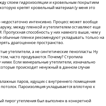
Между слоем гидроизоляции и кровельным покрытием
которую крепят кровельный материал (у меня это
но недостаточно интенсивно. Процесс может вообще
наружу, между пленкой и утеплителем оставляют еще
 Пропускная способность у них намного выше, чем у
ще обычные пленки рекомендуют укладывать только на
ерять драгоценное пространство.
стые утеплители, а не синтетические пенопласты. Ну
стом, часто продуваются. Почему? Стропила
 ними. Если минеральные утеплители, изначально
 которые происходит ненужный в данном случае
 влажных паров, идущих с внутреннего помещения
ез потолок. Пароизоляция укладывается вплотную к
ный пирог утепления был выполнен в конкретной