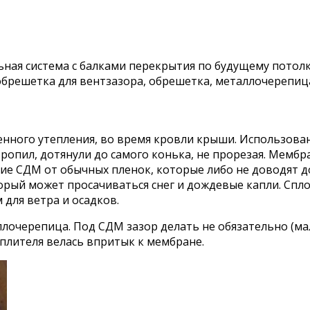
ьная система с балками перекрытия по будущему потол
брешетка для вентзазора, обрешетка, металлочерепица
нного утепления, во время кровли крыши. Использова
стропил, дотянули до самого конька, не прорезая. Мемб
ие СДМ от обычных пленок, которые либо не доводят д
торый может просачиваться снег и дождевые капли. Сп
для ветра и осадков.
лочерепица. Под СДМ зазор делать не обязательно (мал
еплителя велась впритык к мембране.