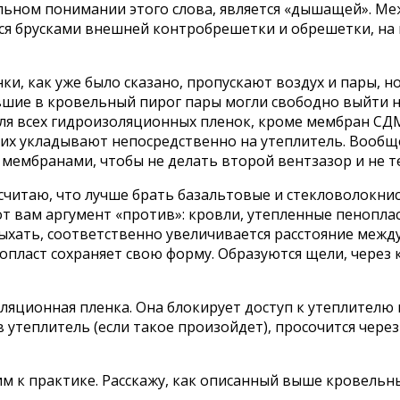
тельном понимании этого слова, является «дышащей». 
ся брусками внешней контробрешетки и обрешетки, на 
и, как уже было сказано, пропускают воздух и пары, 
авшие в кровельный пирог пары могли свободно выйти 
ля всех гидроизоляционных пленок, кроме мембран СДМ.
, их укладывают непосредственно на утеплитель. Вооб
 мембранами, чтобы не делать второй вентзазор и не т
 Я считаю, что лучше брать базальтовые и стекловолокни
вот вам аргумент «против»: кровли, утепленные пенопла
хать, соответственно увеличивается расстояние между
опласт сохраняет свою форму. Образуются щели, через
ляционная пленка. Она блокирует доступ к утеплителю
в утеплитель (если такое произойдет), просочится чер
пим к практике. Расскажу, как описанный выше кровель