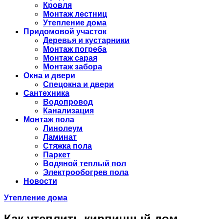
Кровля
Монтаж лестниц
Утепление дома
Придомовой участок
Деревья и кустарники
Монтаж погреба
Монтаж сарая
Монтаж забора
Окна и двери
Спецокна и двери
Сантехника
Водопровод
Канализация
Монтаж пола
Линолеум
Ламинат
Стяжка пола
Паркет
Водяной теплый пол
Электрообогрев пола
Новости
Утепление дома
Как утеплить кирпичный дом