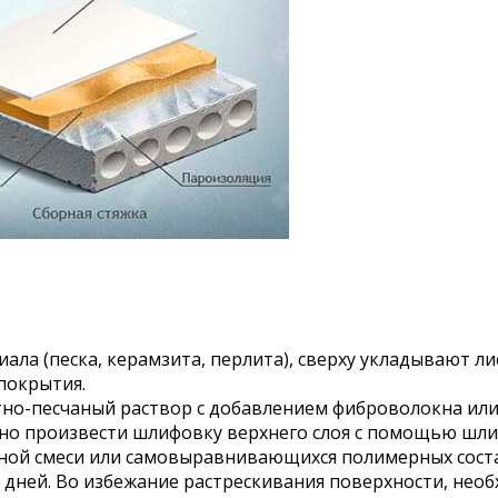
ала (песка, керамзита, перлита), сверху укладывают ли
покрытия.
тно-песчаный раствор с добавлением фиброволокна или
но произвести шлифовку верхнего слоя с помощью шл
ной смеси или самовыравнивающихся полимерных соста
8 дней. Во избежание растрескивания поверхности, не