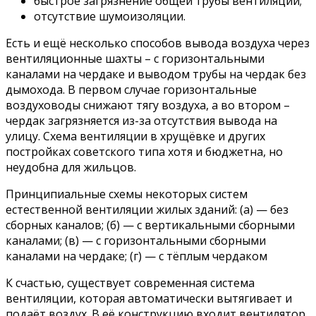
быстрое загрязнение общей трубы вентиляции;
отсутствие шумоизоляции.
Есть и ещё несколько способов вывода воздуха через
вентиляционные шахты – с горизонтальными
каналами на чердаке и выводом трубы на чердак без
дымохода. В первом случае горизонтальные
воздуховоды снижают тягу воздуха, а во втором –
чердак загрязняется из-за отсутствия вывода на
улицу. Схема вентиляции в хрущёвке и других
постройках советского типа хотя и бюджетна, но
неудобна для жильцов.
Принципиальные схемы некоторых систем
естественной вентиляции жилых зданий: (а) — без
сборных каналов; (б) — с вертикальными сборными
каналами; (в) — с горизонтальными сборными
каналами на чердаке; (г) — с тёплым чердаком
К счастью, существует современная система
вентиляции, которая автоматически вытягивает и
подаёт воздух. В её конструкцию входит вентилятор,