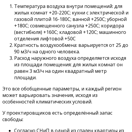
Температура воздуха внутри помещений: для
жилых комнат +20-220С; кухни с электрической и
газовой плитой 16-180С; ванной +250С; уборной
+180С; совмещенного санузла +250С; коридора
(вестибюля) +160С; кладовой +120С; машинного
отделения лифтовой +50С
Кратность воздухообмена: варьируется от 25 до
90 м3/ч на одного человека.
Расход наружного воздуха определяется исходя
из площади помещения: для жилых комнат он
равен 3 м3/ч на один квадратный метр
площади.
Это все обобщенные параметры, и каждый регион
может варьировать значения, исходя из
особенностей климатических условий.
У проектировщиков есть определённый запас
свободы:
Согласно СНиП в одной из спален квартиры из