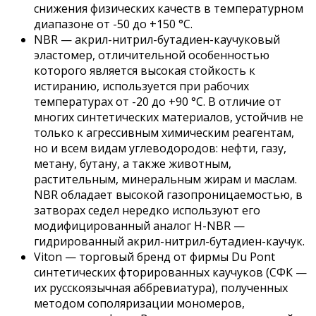
снижения физических качеств в температурном
диапазоне от -50 до +150 °С.
NBR — акрил-нитрил-бутадиен-каучуковый
эластомер, отличительной особенностью
которого является высокая стойкость к
истиранию, используется при рабочих
температурах от -20 до +90 °С. В отличие от
многих синтетических материалов, устойчив не
только к агрессивным химическим реагентам,
но и всем видам углеводородов: нефти, газу,
метану, бутану, а также животным,
растительным, минеральным жирам и маслам.
NBR обладает высокой газопроницаемостью, в
затворах седел нередко используют его
модифицированный аналог H-NBR —
гидрированный акрил-нитрил-бутадиен-каучук.
Viton — торговый бренд от фирмы Du Pont
синтетических фторированных каучуков (СФК —
их русскоязычная аббревиатура), полученных
методом сополяризации мономеров,