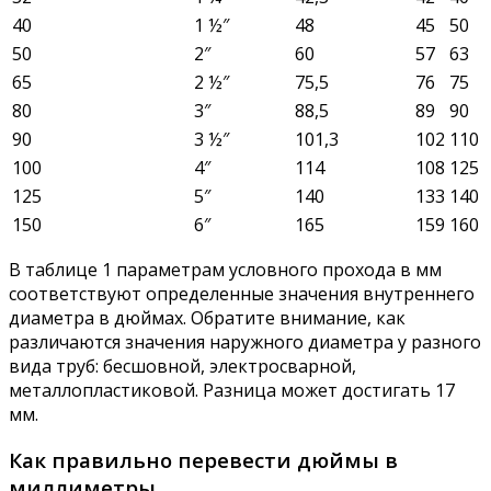
40
1 ½″
48
45
50
50
2″
60
57
63
65
2 ½″
75,5
76
75
80
3″
88,5
89
90
90
3 ½″
101,3
102
110
100
4″
114
108
125
125
5″
140
133
140
150
6″
165
159
160
В таблице 1 параметрам условного прохода в мм
соответствуют определенные значения внутреннего
диаметра в дюймах. Обратите внимание, как
различаются значения наружного диаметра у разного
вида труб: бесшовной, электросварной,
металлопластиковой. Разница может достигать 17
мм.
Как правильно перевести дюймы в
миллиметры