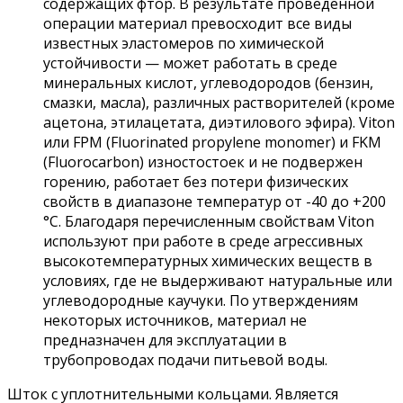
содержащих фтор. В результате проведенной
операции материал превосходит все виды
известных эластомеров по химической
устойчивости — может работать в среде
минеральных кислот, углеводородов (бензин,
смазки, масла), различных растворителей (кроме
ацетона, этилацетата, диэтилового эфира). Viton
или FPM (Fluorinated propylene monomer) и FKM
(Fluorocarbon) изностостоек и не подвержен
горению, работает без потери физических
свойств в диапазоне температур от -40 до +200
°С. Благодаря перечисленным свойствам Viton
используют при работе в среде агрессивных
высокотемпературных химических веществ в
условиях, где не выдерживают натуральные или
углеводородные каучуки. По утверждениям
некоторых источников, материал не
предназначен для эксплуатации в
трубопроводах подачи питьевой воды.
Шток с уплотнительными кольцами. Является