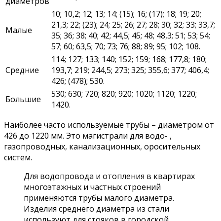
диаметров
10; 10,2; 12; 13; 14; (15); 16; (17); 18; 19; 20;
21,3; 22; (23); 24; 25; 26; 27; 28; 30; 32; 33; 33,7;
Малые
35; 36; 38; 40; 42; 44,5; 45; 48; 48,3; 51; 53; 54;
57; 60; 63,5; 70; 73; 76; 88; 89; 95; 102; 108.
114; 127; 133; 140; 152; 159; 168; 177,8; 180;
Средние
193,7; 219; 244,5; 273; 325; 355,6; 377; 406,4;
426; (478); 530.
530; 630; 720; 820; 920; 1020; 1120; 1220;
Большие
1420.
Наиболее часто используемые трубы – диаметром от
426 до 1220 мм. Это магистрали для водо- ,
газопроводных, канализационных, оросительных
систем.
Для водопровода и отопления в квартирах
многоэтажных и частных строений
применяются трубы малого диаметра.
Изделия среднего диаметра из стали
используют для стояков в городской