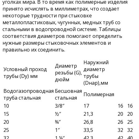
уголках мира. В то время как полимерные изделия
принято исчислять в миллиметрах, что создает
некоторые трудности при стыковке
металлопластиковых, чугунных, медных труб со
стальными в водопроводной системе. Таблицы
соответствия диаметров помогают определить
нужные размеры стыковочных элементов и
правильно их соединить.
Наружний
Диаметр
Условный проход
диаметр
резьбы (G),
трубы (Dy) мм
трубы
дюйм
(Dнар),мм
Водогазопроводная
Бесшовная
Полимерная
труба стальная
стальная
10
3/8″
17
16
16
15
½″
21,3
20
20
20
¾″
26,8
26
25
25
1″
33,5
32
32
32
1 ¼″
42,3
42
40