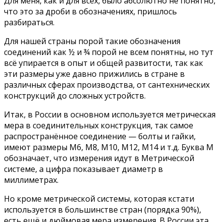
Для меня, как и для всех, было абсолютно не понятно,
что это за дроби в обозначениях, пришлось
разбираться.
Для нашей страны порой такие обозначения
соединений как ½ и ¾ порой не всем понятны, но тут
всё упирается в опыт и общей развитости, так как
эти размеры уже давно прижились в стране в
различных сферах производства, от сантехнических
конструкций до сложных устройств.
Итак, в России в основном используется метрическая
мера в соединительных конструкция, так самое
распространённое соединение — болты и гайки,
имеют размеры М6, М8, М10, М12, М14 и т.д. Буква М
обозначает, что измерения идут в Метрической
системе, а цифра показывает диаметр в
миллиметрах.
Но кроме метрической системы, которая кстати
используется в большинстве стран (порядка 90%),
есть ещё и дюймовая мера измерения. В России эта