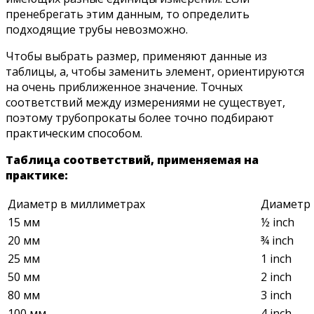
пренебрегать этим данным, то определить
подходящие трубы невозможно.
Чтобы выбрать размер, применяют данные из
таблицы, а, чтобы заменить элемент, ориентируются
на очень приближенное значение. Точных
соответствий между измерениями не существует,
поэтому трубопрокаты более точно подбирают
практическим способом.
Таблица соответствий, применяемая на
практике:
Диаметр в миллиметрах
Диаметр 
15 мм
½ inch
20 мм
¾ inch
25 мм
1 inch
50 мм
2 inch
80 мм
3 inch
100 мм
4 inch