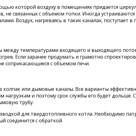
мощью которой воздуху в помещениях придается циркул
ов, не связанных с объемом топки. Иногда устраиваютс
ами. Воздух, нагреваясь в таких каналах, поступает в 
цы между температурами входящего и выходящего пото
рев. Если заранее продумать и грамотно спроектирова
е соприкасающиеся с объемом печи.
 в колпак или дымовые каналы. Все варианты эффективн
нагрузкам и поэтому срок службы его будет дольше. С
ымовую трубу.
 разводкой для твердотопливного котла. Необходимо п
й соединится с обраткой.