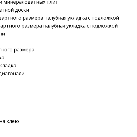
 и минераловатных плит
етной доски
дартного размера палубная укладка с подложкой
дартного размера палубная укладка с подложкой
ли
тного размера
ка
укладка
 диагонали
на клею