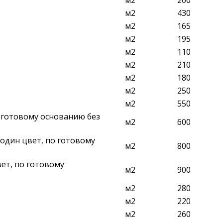
м2
200
м2
430
м2
165
м2
195
м2
110
м2
210
м2
180
м2
250
м2
550
о готовому основанию без
м2
600
 один цвет, по готовому
м2
800
ет, по готовому
м2
900
м2
280
м2
220
м2
260