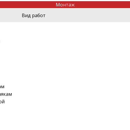
Монтаж
Вид работ
я
ам
аякам
ой