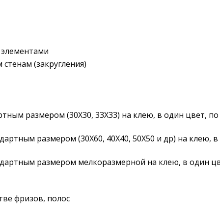
и элементами
 стенам (закругления)
тным размером (30Х30, 33Х33) на клею, в один цвет, п
артным размером (30Х60, 40Х40, 50Х50 и др) на клею, в
ндартным размером мелкоразмерной на клею, в один цв
тве фризов, полос