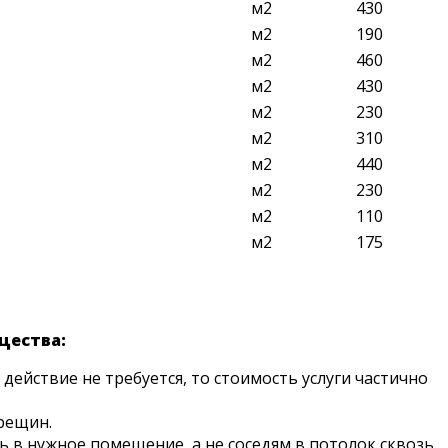
м2
430
м2
190
м2
460
м2
430
м2
230
м2
310
м2
440
м2
230
м2
110
м2
175
щества:
действие не требуется, то стоимость услуги частично
рещин.
 в нужное помещение, а не соседям в потолок сквозь