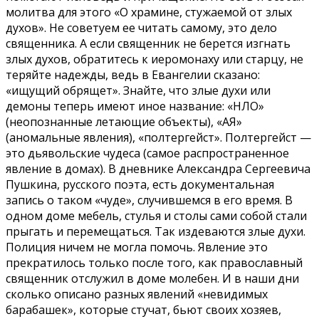
молитва для этого «О храмине, стужаемой от злых
духов». Не советуем ее читать самому, это дело
священника. А если священник не берется изгнать
злых духов, обратитесь к иеромонаху или старцу, не
теряйте надежды, ведь в Евангелии сказано:
«ищущий обрящет». Знайте, что злые духи или
демоны теперь имеют иное название: «НЛО»
(неопознанные летающие объекты), «АЯ»
(аномальные явления), «полтергейст». Полтергейст —
это дьявольские чудеса (самое распространенное
явление в домах). В дневнике Александра Сергеевича
Пушкина, русского поэта, есть документальная
запись о таком «чуде», случившемся в его время. В
одном доме мебель, стулья и столы сами собой стали
прыгать и перемещаться. Так издеваются злые духи.
Полиция ничем не могла помочь. Явление это
прекратилось только после того, как православный
священник отслужил в доме молебен. И в наши дни
сколько описано разных явлений «невидимых
барабашек», которые стучат, бьют своих хозяев,