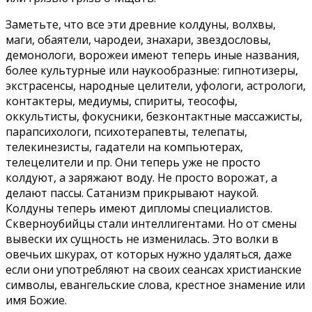
Заметьте, что все эти древние колдуны, волхвы,
маги, обаятели, чародеи, знахари, звездословы,
демонологи, ворожеи имеют теперь иные названия,
более культурные или наукообразные: гипнотизеры,
экстрасенсы, народные целители, уфологи, астрологи,
контактеры, медиумы, спириты, теософы,
оккультисты, фокусники, безконтактные массажисты,
парапсихологи, психотерапевты, телепаты,
телекинезисты, гадатели на компьютерах,
телецелители и пр. Они теперь уже не просто
колдуют, а заряжают воду. Не просто ворожат, а
делают пассы. Сатанизм прикрывают наукой.
Колдуны теперь имеют дипломы специалистов.
Скверноубийцы стали интеллигентами. Но от смены
вывески их сущность не изменилась. Это волки в
овечьих шкурах, от которых нужно удаляться, даже
если они употребляют на своих сеансах христианские
символы, евангельские слова, крестное знамение или
имя Божие.