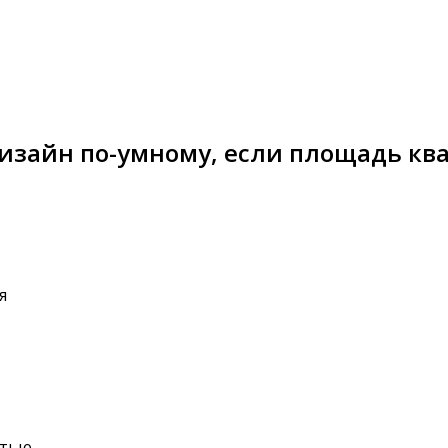
изайн по-умному, если площадь ква
я
стью