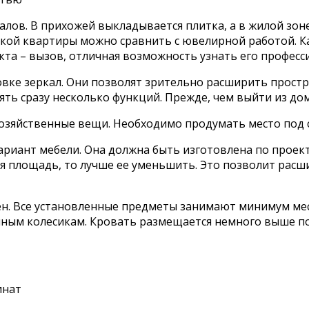
лов. В прихожей выкладывается плитка, а в жилой зоне
ькой квартиры можно сравнить с ювелирной работой. 
оекта – вызов, отличная возможность узнать его профес
новке зеркал. Они позволят зрительно расширить прост
ть сразу несколько функций. Прежде, чем выйти из дом
хозяйственные вещи. Необходимо продумать место под 
ариант мебели. Она должна быть изготовлена по проек
шая площадь, то лучше ее уменьшить. Это позволит рас
н. Все установленные предметы занимают минимум мест
ным колесикам. Кровать размещается немного выше пол
инат