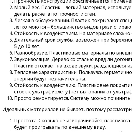
Прочность конструкции обеспечивается применен
Малый вес. Пластик – легкий материал, используе
делать расчета по прочности стен.
Легкая в обслуживании. Пластик покрывают спец
легко моются – большинство видов грязи стираю
Стойкость к воздействиям. На материале сложно 
Длительный срок службы. возможен при бережной
5 до 10 лет.
Разнообразие. Пластиковые материалы по внешне
Звукоизоляция. Дерево со сталью вряд ли догон
Пластик отсекает на входе звуки, раздающиеся из
Тепловые характеристики. Пользуясь герметичнос
энергии будут незначительны.
Стойкость к воздействию. Пластиковые покрытия н
стоек к ультрафиолету (нет выгорания от ультра
Просто ремонтируется. Систему можно починить 
Идеальных материалов не бывает, поэтому рассмотри
Простота. Сколько не изворачивайся, пластмасса 
будет проигрывать по внешнему виду.