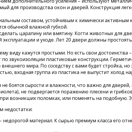
ием дополнительного усиления – используют металличе
мый для производства окон и дверей. Конструкция легк
иальным составом, устойчивым к химически активным 
тся обычной влажной губкой.
сделать царапину или вмятину. Когти животных для две
 эксплуатации и уходе. Лет 20 двери должны простоять
му виду кажутся простыми. Но есть свои достоинства –
ят по звукоизоляции пластиковые конструкции. Гермет
 внешнего мира. По соседству с вами будет стройка, но 
тью, входная группа из пластика не выпустит холод на
е боятся сырости и влажности, что важно для дверей, 
фиолета), не подвергается поражению плесени и грибков
при возникших поломках, или поменять на подобную. Эт
м недостатки:
– недорогой материал. К сырью премиум класса его отн