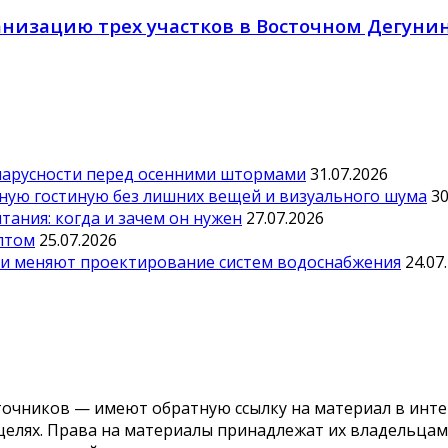
ганизацию трех участков в Восточном Дегуни
парусности перед осенними штормами
31.07.2026
тную гостиную без лишних вещей и визуального шума
30
ания: когда и зачем он нужен
27.07.2026
оптом
25.07.2026
ии меняют проектирование систем водоснабжения
24.07
точников — имеют обратную ссылку на материал в инте
елях. Права на материалы принадлежат их владельцам.