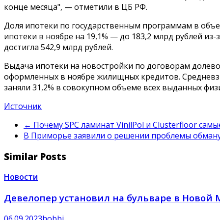
конце месяца", — отметили в ЦБ РФ.
Доля ипотеки по государственным программам в объем
ипотеки в ноябре на 19,1% — до 183,2 млрд рублей из
достигла 542,9 млрд рублей.
Выдача ипотеки на новостройки по договорам долевого
оформленных в ноябре жилищных кредитов. Средневзве
заняли 31,2% в совокупном объеме всех выданных физ
Источник
←
Почему SPC ламинат VinilPol и Clusterfloor сам
В Приморье заявили о решении проблемы обма
Similar Posts
Новости
Девелопер установил на бульваре в Новой М
06.09.2023
hobbi