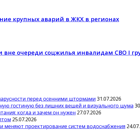
ние крупных аварий в ЖКХ в регионах
и вне очереди соцжилья инвалидам СВО I г
парусности перед осенними штормами
31.07.2026
тную гостиную без лишних вещей и визуального шума
30
ания: когда и зачем он нужен
27.07.2026
оптом
25.07.2026
ии меняют проектирование систем водоснабжения
24.07