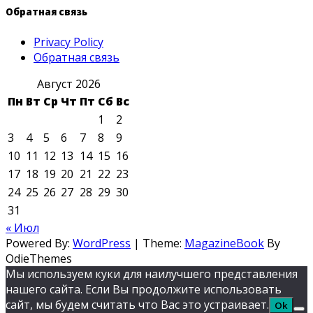
Обратная связь
Privacy Policy
Обратная связь
Август 2026
Пн
Вт
Ср
Чт
Пт
Сб
Вс
1
2
3
4
5
6
7
8
9
10
11
12
13
14
15
16
17
18
19
20
21
22
23
24
25
26
27
28
29
30
31
« Июл
Powered By:
WordPress
|
Theme:
MagazineBook
By
OdieThemes
Мы используем куки для наилучшего представления
нашего сайта. Если Вы продолжите использовать
сайт, мы будем считать что Вас это устраивает.
Ok