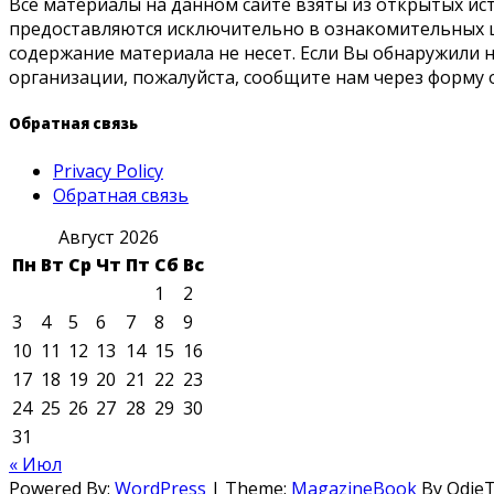
Все материалы на данном сайте взяты из открытых ис
предоставляются исключительно в ознакомительных ц
содержание материала не несет. Если Вы обнаружили
организации, пожалуйста, сообщите нам через форму 
Обратная связь
Privacy Policy
Обратная связь
Август 2026
Пн
Вт
Ср
Чт
Пт
Сб
Вс
1
2
3
4
5
6
7
8
9
10
11
12
13
14
15
16
17
18
19
20
21
22
23
24
25
26
27
28
29
30
31
« Июл
Powered By:
WordPress
|
Theme:
MagazineBook
By Odie