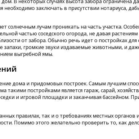
дом. В некоторых случаях высота забора ограничена да
овия необходимо заключать в присутствии нотариуса, да
т солнечным лучам проникать на часть участка. Особен
ельной частью соседского огорода, не давая растениям
изости от забора. Обычно речь идет о постройках для с
запахи, громкие звуки издаваемые животными, и даже 
нием выгребной ямы.
ений
ние дома и придомовых построек. Самым лучшим способ
ома такими постройками является гараж, сарай, хозяйс
седки и игровой площадки и заканчивая бассейном. При
анных правилах, так и о требованиях местных органов 
сти. Помимо этого желательно проверить то, как дело